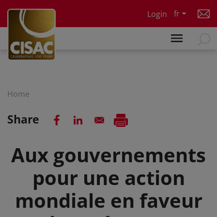
Skip to main content
fr
Login
Home
Share
Aux gouvernements
pour une action
mondiale en faveur