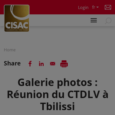
Skip to main content
fr
Login
Home
Share
Galerie photos :
Réunion du CTDLV à
Tbilissi