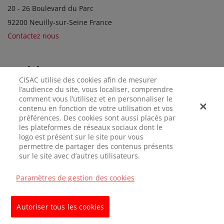
20 - 26 Boulevard du Parc
92200 Neuilly-sur-Seine France
Contactez nous
SOCIÉTÉS SOEURS
CISAC utilise des cookies afin de mesurer
l’audience du site, vous localiser, comprendre
comment vous l’utilisez et en personnaliser le
contenu en fonction de votre utilisation et vos
préférences. Des cookies sont aussi placés par
les plateformes de réseaux sociaux dont le
logo est présent sur le site pour vous
permettre de partager des contenus présents
sur le site avec d’autres utilisateurs.
MENTIONS
CONFIDENTIALITÉ
GÉRER LES
LÉGALES
COOKIES
Paramètres de gestion des cookies
© CISAC 2026 - All rights reserved
Autoriser tous les cookies