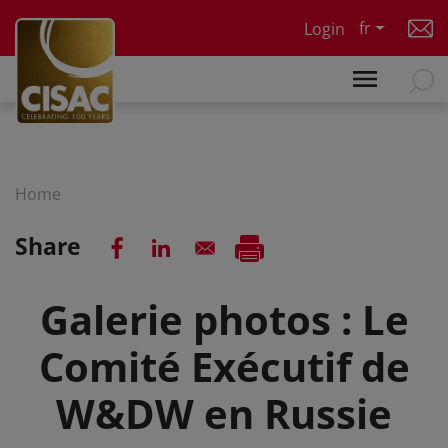
Skip to main content
fr
Login
Home
Share
Galerie photos : Le
Comité Exécutif de
W&DW en Russie