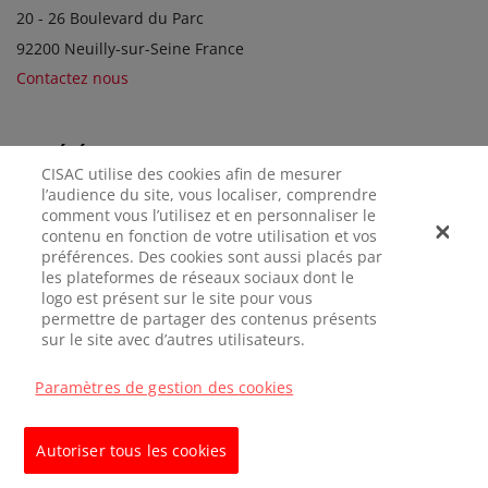
20 - 26 Boulevard du Parc
92200 Neuilly-sur-Seine France
Contactez nous
SOCIÉTÉS SOEURS
CISAC utilise des cookies afin de mesurer
l’audience du site, vous localiser, comprendre
comment vous l’utilisez et en personnaliser le
contenu en fonction de votre utilisation et vos
préférences. Des cookies sont aussi placés par
les plateformes de réseaux sociaux dont le
logo est présent sur le site pour vous
permettre de partager des contenus présents
sur le site avec d’autres utilisateurs.
MENTIONS
CONFIDENTIALITÉ
GÉRER LES
LÉGALES
COOKIES
Paramètres de gestion des cookies
© CISAC 2026 - All rights reserved
Autoriser tous les cookies