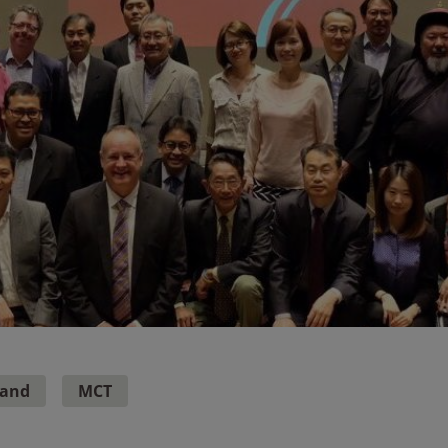
land
MCT