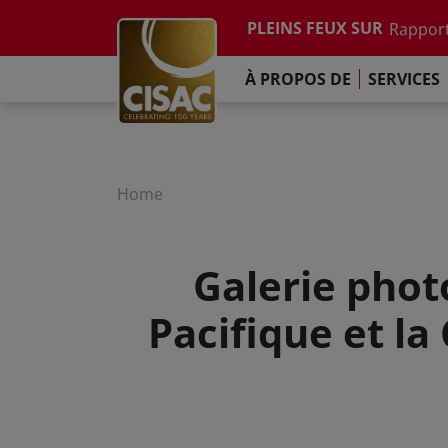
Etude su
Skip to main content
PLEINS FEUX SUR
Rapport
Contacter
Linkedin
Youtube
Instagram
Facebook
TikTok
L'Engag
À PROPOS DE
SERVICES
Rapport
Etude su
Rapport
L'Engag
Home
Galerie phot
Pacifique et la