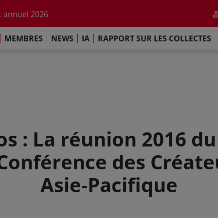
r l'impact de l'IA
 annuel 2026
ement de Paris
MEMBRES
NEWS
IA
RAPPORT SUR LES COLLECTES
 sur les Collectes Mondiales 2025
r l'impact de l'IA
 annuel 2026
ement de Paris
os : La réunion 2016 du
 Conférence des Créate
Asie-Pacifique