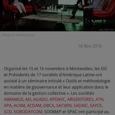
Photo ©: Carlos Conti
16 Nov 2016
Organisé les 15 et 16 novembre à Montevideo, les DG
et Présidents de 17 sociétés d'Amérique Latine ont
assisté à un séminaire intitulé « Outils et méthodologie
en matière de gouvernance et leur application dans le
domaine de la gestion collective ». Les sociétés
ABRAMUS
,
AEI
,
AGADU
,
APDAYC
,
ARGENTORES
,
ATN
,
APA
,
ACAM
,
ACDAM
,
DBCA
,
SACVEN
,
SADAIC
,
SAYCE
,
SCD
,
SOBODAYCOM
, SOOMAP et SPAC ont participé au