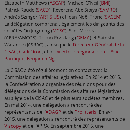
Elizabeth Matthews (
ASCAP
), Michael O’Neil (
BMI
),
Patrick Raude (
SACD
), Reverend Abe Sibiya (
SAMRO
),
András Szinger (
ARTISJUS
) et Jean-Noël Tronc (
SACEM
).
La délégation comprenait également les dirigeants des
sociétés Qu Jingming (
MCSC
), Scot Morris
(APRA/AMCOS), Thimo Prziklang (
GEMA
) et Satoshi
Watanbe (JASRAC) ; ainsi que le
Directeur Général de la
CISAC, Gadi Oron
, et le
Directeur Régional pour l’Asie-
Pacifique, Benjamin Ng
.
La CISAC a été régulièrement en contact avec la
Commission des affaires législatives. En 2014 et 2015,
la Confédération a organisé des réunions pour des
délégations de la Commission des affaires législatives
au siège de la CISAC et de plusieurs sociétés membres.
En mai 2014, une délégation a rencontré des
représentants de l’
ADAGP
et de
Prolitteris
. En avril
2015, une délégation a rencontré des représentants de
Viscopy
et de l’APRA. En septembre 2015, une