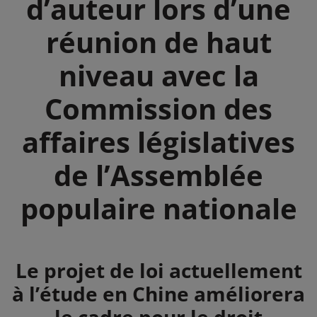
d’auteur lors d’une
réunion de haut
niveau avec la
Commission des
affaires législatives
de l’Assemblée
populaire nationale
Summary
Le projet de loi actuellement
à l’étude en Chine améliorera
le cadre pour le droit