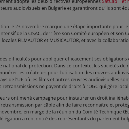
llement adopté les deux directives européennes
SatCab II
et
ateurs audiovisuels en Bulgarie et garantiront qu’ils sont
sition le 23 novembre marque une étape importante pour le 
 intensif de la CISAC, derrière son Comité européen et son C
 locales FILMAUTOR et MUSICAUTOR, et avec la collaboratio
des difficultés pour appliquer efficacement ses obligation
 national de protection. Dans ce contexte, les sociétés de r
érer les créateurs pour l’utilisation des œuvres audiovisu
ul pays de l’UE où les films et autres œuvres audiovisuelles s
retransmissions ne payent de droits à l’OGC qui gère local
sœurs ont mené campagne pour instaurer un droit inaliénab
 retransmission par câble afin de faire reconnaître et proté
0 novembre, en marge de la réunion du Comité Technique Œu
 délégation a rencontré des représentants du parlement bul