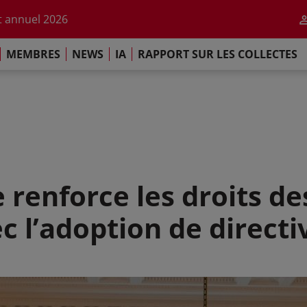
r l'impact de l'IA
 annuel 2026
ement de Paris
MEMBRES
NEWS
IA
RAPPORT SUR LES COLLECTES
 sur les Collectes Mondiales 2025
r l'impact de l'IA
 annuel 2026
ement de Paris
 renforce les droits d
ec l’adoption de direct