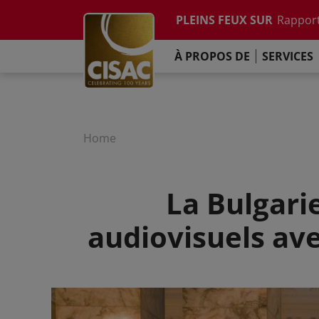
Etude su
Skip to main content
PLEINS FEUX SUR
Rapport
Contacter
Linkedin
Youtube
Instagram
Facebook
TikTok
L'Engag
À PROPOS DE
SERVICES
Rapport
Etude su
Rapport
L'Engag
Home
La Bulgarie
audiovisuels av