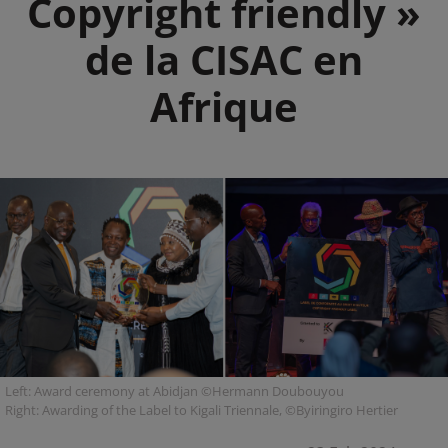
Copyright friendly »
de la CISAC en
Afrique
Left: Award ceremony at Abidjan ©Hermann Doubouyou
Right: Awarding of the Label to Kigali Triennale, ©Byiringiro Hertier