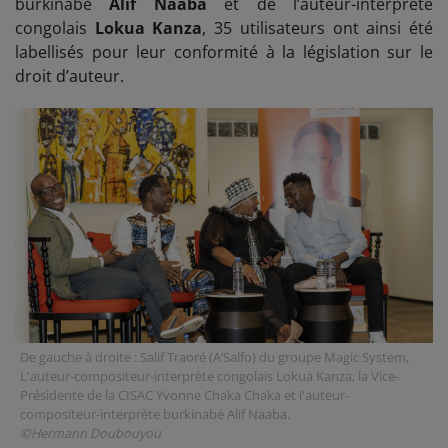
burkinabé
Alif Naaba
et de l’auteur-interprète
congolais
Lokua Kanza
, 35 utilisateurs ont ainsi été
labellisés pour leur conformité à la législation sur le
droit d’auteur.
De gauche à droite : Salif Traoré (A’Salfo) du groupe Magic System,
L'auteur-compositeur-interprète congolais Lokua Kanza, la Vice-
Présidente de la CISAC Yvonne Chaka Chaka et l'auteur-
compositeur-interprète burkinabé Alif Naaba.
©Hermann Doubouyou