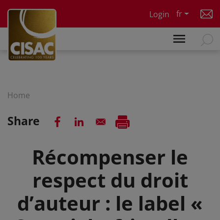
Skip to main content
fr
Login
Home
Share
Récompenser le
respect du droit
d’auteur : le label «