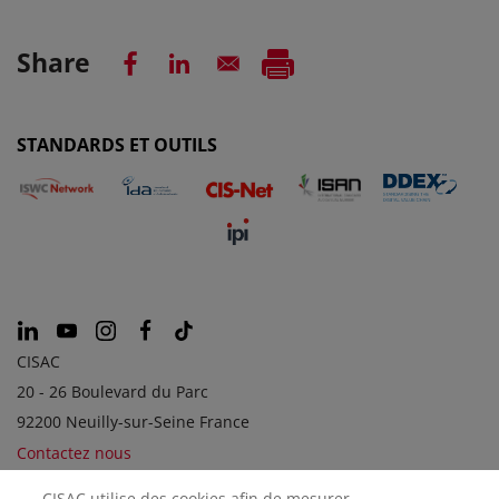
Share
STANDARDS ET OUTILS
CISAC
20 - 26 Boulevard du Parc
92200 Neuilly-sur-Seine France
Contactez nous
CISAC utilise des cookies afin de mesurer