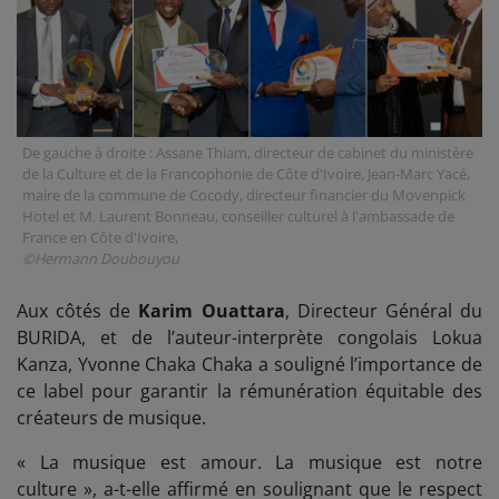
De gauche à droite : Assane Thiam, directeur de cabinet du ministère
de la Culture et de la Francophonie de Côte d'Ivoire, Jean-Marc Yacé,
maire de la commune de Cocody, directeur financier du Movenpick
Hotel et M. Laurent Bonneau, conseiller culturel à l'ambassade de
France en Côte d'Ivoire,
©Hermann Doubouyou
Aux côtés de
Karim Ouattara
, Directeur Général du
BURIDA, et de l’auteur-interprète congolais Lokua
Kanza, Yvonne Chaka Chaka a souligné l’importance de
ce label pour garantir la rémunération équitable des
créateurs de musique.
« La musique est amour. La musique est notre
culture », a-t-elle affirmé en soulignant que le respect