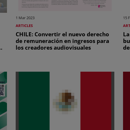
1 Mar 2023
15 
ARTICLES
ART
CHILE: Convertir el nuevo derecho
La
de remuneración en ingresos para
bu
los creadores audiovisuales
de
La