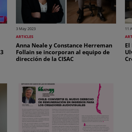
3 May 2023
11 
ARTICLES
ART
Anna Neale y Constance Herreman
El
23
Follain se incorporan al equipo de
Ul
dirección de la CISAC
Cr
re
la