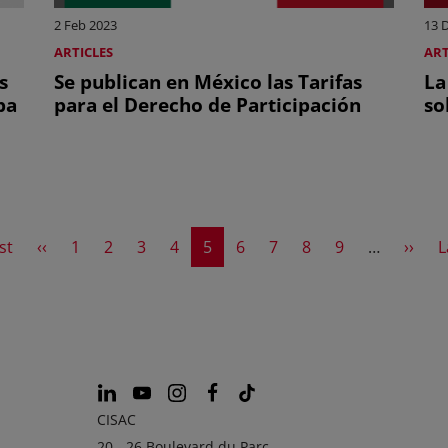
2 Feb 2023
13 
ARTICLES
ART
s
Se publican en México las Tarifas
La
pa
para el Derecho de Participación
so
t page
Previous page
Page
Page
Page
Page
Current page
Page
Page
Page
Page
Next 
L
st
‹‹
1
2
3
4
5
6
7
8
9
…
››
L
CISAC
20 - 26 Boulevard du Parc