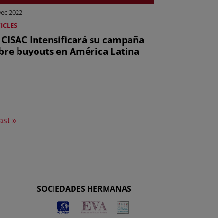
Dec 2022
ICLES
 CISAC Intensificará su campaña
bre buyouts en América Latina
page
ast page
ast »
SOCIEDADES HERMANAS