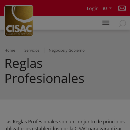
Skip to main content
es
Login
Home
Servicios
Negocios y Gobierno
Reglas
Profesionales
Las Reglas Profesionales son un conjunto de principios
obligatorios establecidos por la CISAC para garantizar