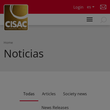
Skip to main content
es
Login
Home
Noticias
Todas
Articles
Society news
News Releases