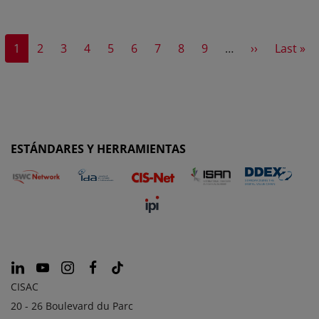
Current page
Page
Page
Page
Page
Page
Page
Page
Page
Next page
Last pa
1
2
3
4
5
6
7
8
9
…
››
Last »
ESTÁNDARES Y HERRAMIENTAS
CISAC
20 - 26 Boulevard du Parc