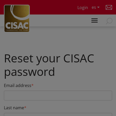
Skip to main content
es
Login
Reset your CISAC
password
Email address
Last name