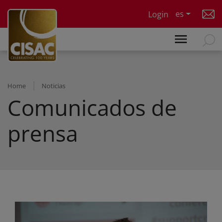
Skip to main content
es
Login
Home
Noticias
Comunicados de
prensa