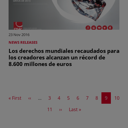
23 Nov 2016
NEWS RELEASES
Los derechos mundiales recaudados para
los creadores alcanzan un récord de
8.600 millones de euros
First page
Previous page
Page
Page
Page
Page
Page
Page
Current p
Page
« First
‹‹
…
3
4
5
6
7
8
9
10
Page
Next page
Last page
11
››
Last »