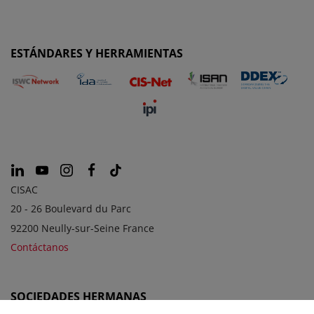
ESTÁNDARES Y HERRAMIENTAS
CISAC
20 - 26 Boulevard du Parc
92200 Neully-sur-Seine France
Contáctanos
SOCIEDADES HERMANAS