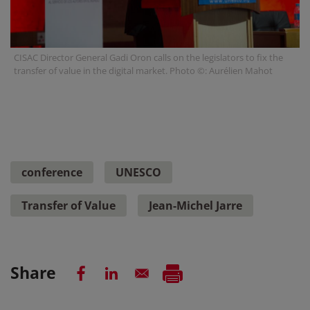
CISAC Director General Gadi Oron calls on the legislators to fix the
transfer of value in the digital market. Photo ©: Aurélien Mahot
conference
UNESCO
Transfer of Value
Jean-Michel Jarre
Share