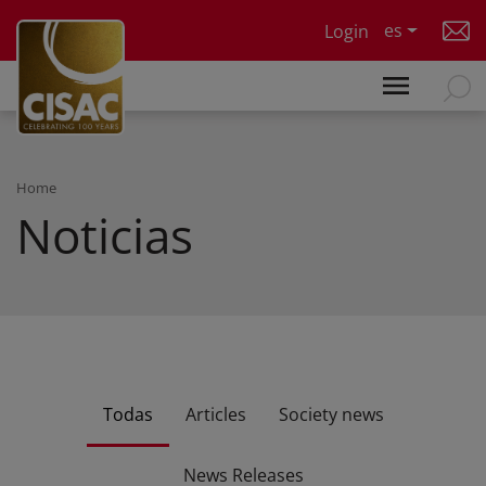
Skip to main content
es
Login
Home
Noticias
Todas
Articles
Society news
News Releases