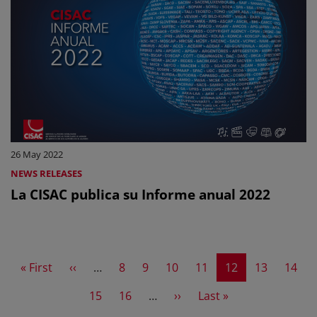
26 May 2022
NEWS RELEASES
La CISAC publica su Informe anual 2022
First page
Previous page
Page
Page
Page
Page
Current page
Page
Page
« First
‹‹
…
8
9
10
11
12
13
14
Page
Page
Next page
Last page
15
16
…
››
Last »