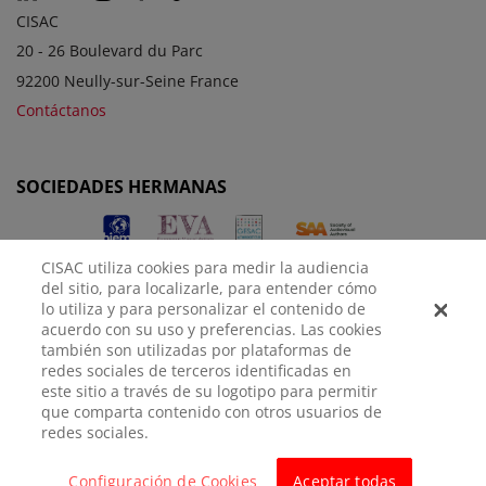
CISAC
20 - 26 Boulevard du Parc
92200 Neully-sur-Seine France
Contáctanos
SOCIEDADES HERMANAS
CISAC utiliza cookies para medir la audiencia
del sitio, para localizarle, para entender cómo
lo utiliza y para personalizar el contenido de
acuerdo con su uso y preferencias. Las cookies
también son utilizadas por plataformas de
redes sociales de terceros identificadas en
AVISO
POLÍTICA DE
CONFIGURACIÓN DE
este sitio a través de su logotipo para permitir
LEGAL
PRIVACIDAD
COOKIES
que comparta contenido con otros usuarios de
redes sociales.
© CISAC 2026 - All rights reserved
Configuración de Cookies
Aceptar todas