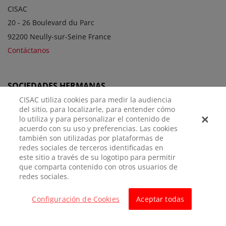
CISAC
20 - 26 Boulevard du Parc
92200 Neully-sur-Seine France
Contáctanos
SOCIEDADES HERMANAS
CISAC utiliza cookies para medir la audiencia
del sitio, para localizarle, para entender cómo
lo utiliza y para personalizar el contenido de
acuerdo con su uso y preferencias. Las cookies
también son utilizadas por plataformas de
redes sociales de terceros identificadas en
este sitio a través de su logotipo para permitir
que comparta contenido con otros usuarios de
AVISO
POLÍTICA DE
CONFIGURACIÓN DE
redes sociales.
LEGAL
PRIVACIDAD
COOKIES
Configuración de Cookies
Aceptar todas
© CISAC 2026 - All rights reserved