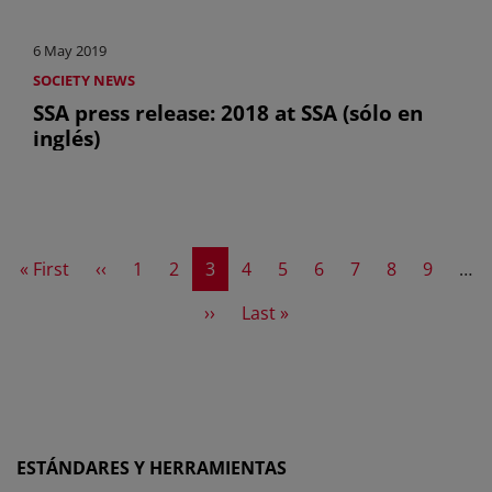
6 May 2019
SOCIETY NEWS
SSA press release: 2018 at SSA (sólo en
inglés)
First page
Previous page
Page
Page
Current page
Page
Page
Page
Page
Page
Page
« First
‹‹
1
2
3
4
5
6
7
8
9
…
Next page
Last page
››
Last »
ESTÁNDARES Y HERRAMIENTAS