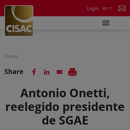
Skip to main content
es
Login
Home
Share
Antonio Onetti,
reelegido presidente
de SGAE