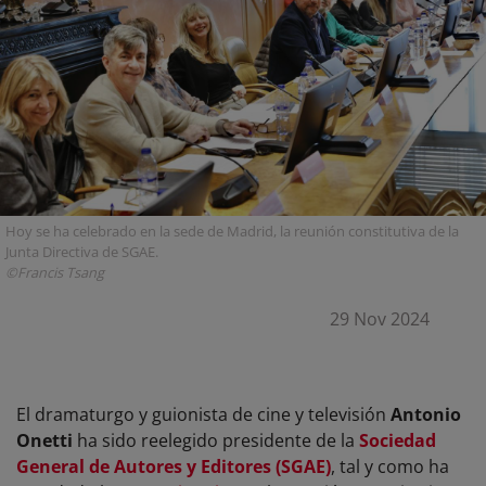
Hoy se ha celebrado en la sede de Madrid, la reunión constitutiva de la
Junta Directiva de SGAE.
©Francis Tsang
29 Nov 2024
El dramaturgo y guionista de cine y televisión
Antonio
Onetti
ha sido reelegido presidente de la
Sociedad
General de Autores y Editores (SGAE)
, tal y como ha