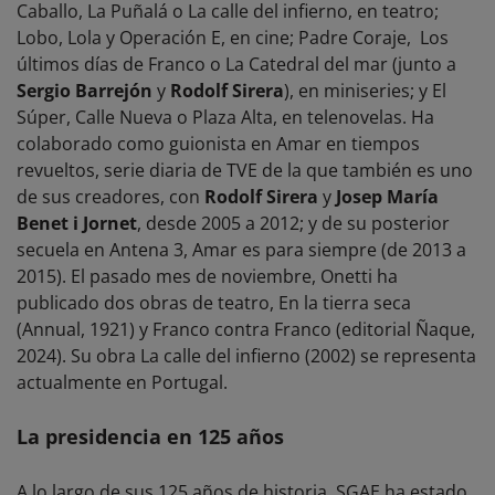
Caballo, La Puñalá o La calle del infierno, en teatro;
Lobo, Lola y Operación E, en cine; Padre Coraje, Los
últimos días de Franco o La Catedral del mar (junto a
Sergio Barrejón
y
Rodolf Sirera
), en miniseries; y El
Súper, Calle Nueva o Plaza Alta, en telenovelas. Ha
colaborado como guionista en Amar en tiempos
revueltos, serie diaria de TVE de la que también es uno
de sus creadores, con
Rodolf Sirera
y
Josep María
Benet i Jornet
, desde 2005 a 2012; y de su posterior
secuela en Antena 3, Amar es para siempre (de 2013 a
2015). El pasado mes de noviembre, Onetti ha
publicado dos obras de teatro, En la tierra seca
(Annual, 1921) y Franco contra Franco (editorial Ñaque,
2024). Su obra La calle del infierno (2002) se representa
actualmente en Portugal.
La presidencia en 125 años
A lo largo de sus 125 años de historia, SGAE ha estado