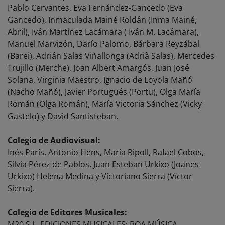
Pablo Cervantes, Eva Fernández-Gancedo (Eva
Gancedo), Inmaculada Mainé Roldán (Inma Mainé,
Abril), Iván Martínez Lacámara ( Iván M. Lacámara),
Manuel Marvizón, Darío Palomo, Bárbara Reyzábal
(Barei), Adrián Salas Viñallonga (Adrià Salas), Mercedes
Trujillo (Merche), Joan Albert Amargós, Juan José
Solana, Virginia Maestro, Ignacio de Loyola Mañó
(Nacho Mañó), Javier Portugués (Portu), Olga María
Román (Olga Román), María Victoria Sánchez (Vicky
Gastelo) y David Santisteban.
Colegio de Audiovisual:
Inés París, Antonio Hens, María Ripoll, Rafael Cobos,
Silvia Pérez de Pablos, Juan Esteban Urkixo (Joanes
Urkixo) Helena Medina y Victoriano Sierra (Víctor
Sierra).
Colegio de Editores Musicales:
M20 S.L. EDICIONES MUSICALES; BOA MÚSICA