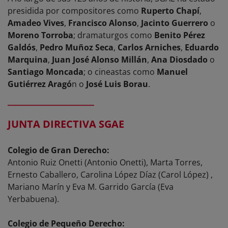
presidida por compositores como
Ruperto Chapí
,
Amadeo Vives
,
Francisco Alonso
,
Jacinto Guerrero
o
Moreno Torroba
; dramaturgos como
Benito Pérez
Galdós
,
Pedro Muñoz Seca
,
Carlos Arniches
,
Eduardo
Marquina
,
Juan José Alonso Millán
,
Ana Diosdado
o
Santiago Moncada
; o cineastas como
Manuel
Gutiérrez Aragó
n o
José Luis Borau
.
_________________
JUNTA DIRECTIVA SGAE
Colegio de Gran Derecho:
Antonio Ruiz Onetti (Antonio Onetti), Marta Torres,
Ernesto Caballero, Carolina López Díaz (Carol López) ,
Mariano Marín y Eva M. Garrido García (Eva
Yerbabuena).
Colegio de Pequeño Derecho: