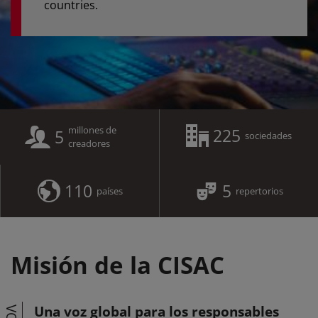
countries.
millones de
225
5
sociedades
creadores
110
5
países
repertorios
Misión de la CISAC
Una voz global para los responsables
VOZ