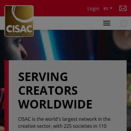
Skip to main content
es
Login
SERVING
CREATORS
WORLDWIDE
CISAC is the world's largest network in the
creative sector, with 225 societies in 110