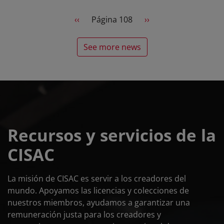
Pagination
Previous page
Next page
‹‹
Página 108
››
See more news
Recursos y servicios de la
CISAC
La misión de CISAC es servir a los creadores del
mundo. Apoyamos las licencias y colecciones de
nuestros miembros, ayudamos a garantizar una
remuneración justa para los creadores y