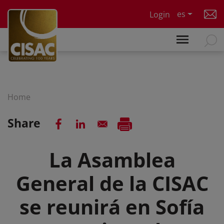
Skip to main content
es
Login
Home
Share
La Asamblea
General de la CISAC
se reunirá en Sofía