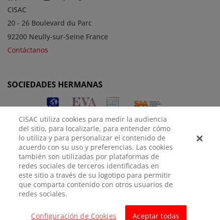
CISAC
20 - 26 Boulevard du Parc
92200 Neully-sur-Seine France
Contáctanos
SOCIEDADES HERMANAS
CISAC utiliza cookies para medir la audiencia
del sitio, para localizarle, para entender cómo
lo utiliza y para personalizar el contenido de
acuerdo con su uso y preferencias. Las cookies
también son utilizadas por plataformas de
redes sociales de terceros identificadas en
AVISO
POLÍTICA DE
CONFIGURACIÓN DE
este sitio a través de su logotipo para permitir
LEGAL
PRIVACIDAD
COOKIES
que comparta contenido con otros usuarios de
redes sociales.
© CISAC 2026 - All rights reserved
Configuración de Cookies
Aceptar todas