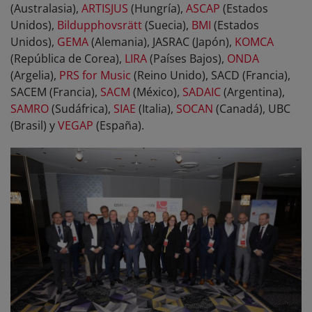
(Australasia),
ARTISJUS
(Hungría),
ASCAP
(Estados
Unidos),
Bildupphovsrätt
(Suecia),
BMI
(Estados
Unidos),
GEMA
(Alemania), JASRAC (Japón),
KOMCA
(República de Corea),
LIRA
(Países Bajos),
ONDA
(Argelia),
PRS for Music
(Reino Unido), SACD (Francia),
SACEM (Francia),
SACM
(México),
SADAIC
(Argentina),
SAMRO
(Sudáfrica),
SIAE
(Italia),
SOCAN
(Canadá), UBC
(Brasil) y
VEGAP
(España).