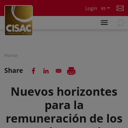
Skip to main content
es
Login
Home
Share
Nuevos horizontes
para la
remuneración de los