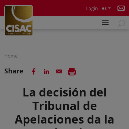
Skip to main content
es
Login
Home
Share
La decisión del
Tribunal de
Apelaciones da la