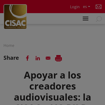
Skip to main content
es
Login
Home
Share
Apoyar a los
creadores
audiovisuales: la