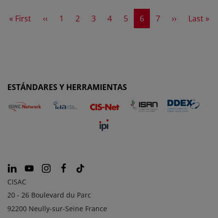
First page
Previous page
Page
Page
Page
Page
Page
Current page
Page
Next page
Last pa
« First
‹‹
1
2
3
4
5
6
7
››
Last »
ESTÁNDARES Y HERRAMIENTAS
CISAC
20 - 26 Boulevard du Parc
92200 Neully-sur-Seine France