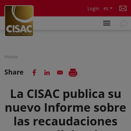
Skip to main content
es
Login
Home
Share
La CISAC publica su
nuevo Informe sobre
las recaudaciones