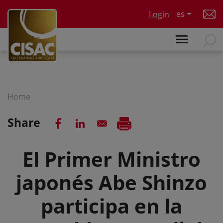
Skip to main content
es
Login
Home
Share
El Primer Ministro
japonés Abe Shinzo
participa en la