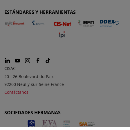
ESTÁNDARES Y HERRAMIENTAS
CISAC
20 - 26 Boulevard du Parc
92200 Neully-sur-Seine France
Contáctanos
SOCIEDADES HERMANAS