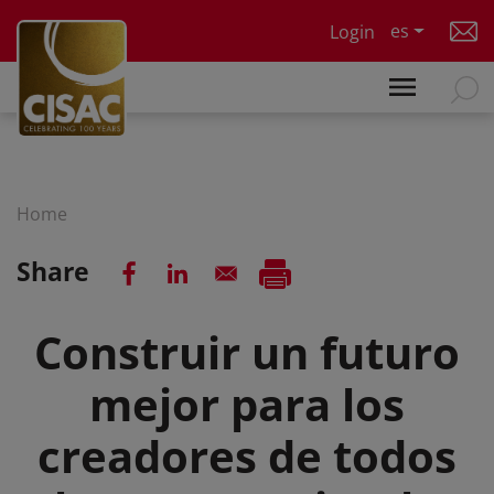
Skip to main content
es
Login
Home
Share
Construir un futuro
mejor para los
creadores de todos