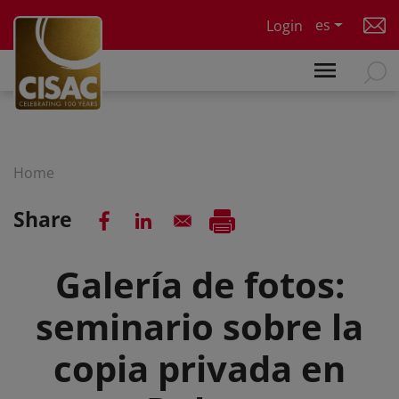
Skip to main content
es
Login
Home
Share
Galería de fotos:
seminario sobre la
copia privada en