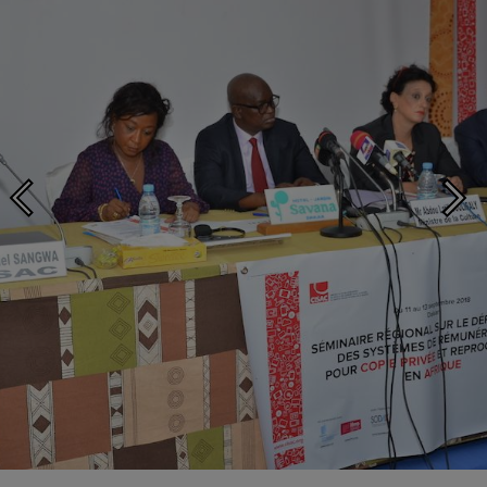
Organised by CISAC with support from OIF, the seminar also brought
partners WIPO and IFRRO to Senegal.
Photo ©: Ousmane Seck