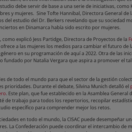
estudio debe servir de base a una serie de iniciativas, com
bres y mujeres. Sine Tofte Hannibal, Directora General de 
dos del estudio del Dr. Berkers revelando que su sociedad 
onciertos en Dinamarca había sido escrito por mujeres.
 como explicó Jess Partidge, Directora de Proyectos de la
F
e ofrece a las mujeres los medios para cambiar el futuro de 
de género en su programación de aquí a 2022. Otra de las ini
ivo fundado por Natalia Vergara que aspira a promover el t
des de todo el mundo para que el sector de la gestión colect
s prioridades. Durante el debate, Silvina Munich detalló el
ero
. Este plan, que fue establecido en la Asamblea General 
é de trabajo para todos los repertorios, recopilar estadíst
tudio específico para comprender mejor los retos.
iedades en todo el mundo, la CISAC puede desempeñar un p
es. La Confederación puede coordinar el intercambio de me