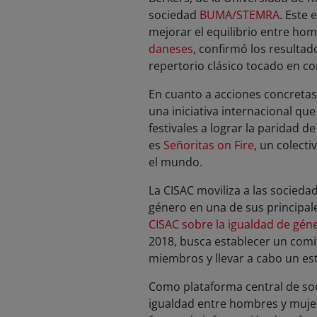
sociedad
BUMA/STEMRA
. Este 
mejorar el equilibrio entre hom
daneses
, confirmó los resulta
repertorio clásico tocado en c
En cuanto a acciones concretas,
una iniciativa internacional qu
festivales a lograr la paridad 
es
Señoritas on Fire
, un colect
el mundo.
La CISAC moviliza a las socieda
género en una de sus principale
CISAC sobre la igualdad de gén
2018, busca establecer un comit
miembros y llevar a cabo un es
Como plataforma central de soc
igualdad entre hombres y mujer