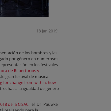
18 Jan 2019
esentación de los hombres y las
gregado por género en numerosos
presentación en los festivales.
tora de Repertorios y
ste gran festival de música
g for change from within: how
tro: hacia la igualdad de género
18 de la CISAC,
el Dr. Pauwke
tá realizando para la