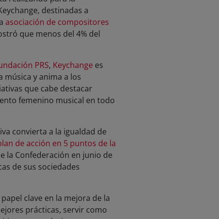
o Keychange, destinadas a
la
asociación de compositores
mostró que menos del 4% del
undación PRS
,
Keychange
es
la música y anima a los
ciativas que cabe destacar
alento femenino musical en todo
iva convierta a la igualdad de
plan de acción en 5 puntos de la
de la Confederación en junio de
icas de sus sociedades
apel clave en la mejora de la
jores prácticas, servir como