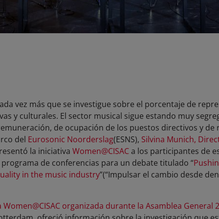
 cada vez más que se investigue sobre el porcentaje de repr
tivas y culturales. El sector musical sigue estando muy se
emuneración, de ocupación de los puestos directivos y de re
arco del
Eurosonic Noorderslag
(ESNS),
Silvina Munich, Direc
esentó la iniciativa
Women@CISAC
a los participantes de e
 programa de conferencias para un debate titulado “
Pushin
ality in the music industry
”(“Impulsar el cambio desde den
 Women@CISAC organizada durante la Asamblea General 20
otterdam, ofreció información sobre la investigación que es