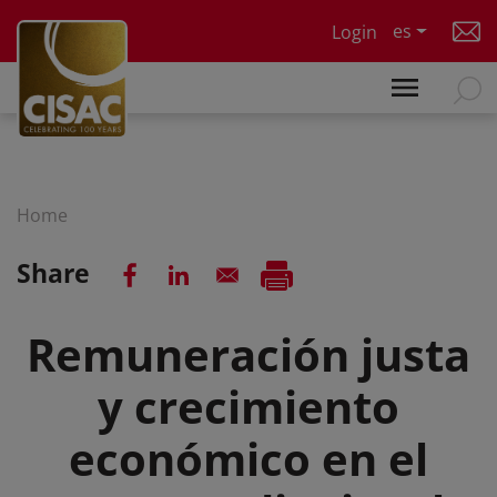
Skip to main content
es
Login
Home
Share
Remuneración justa
y crecimiento
económico en el