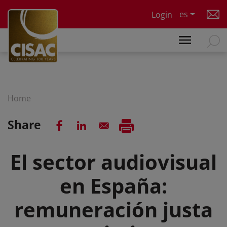
Skip to main content
es
Login
Home
Share
El sector audiovisual
en España:
remuneración justa