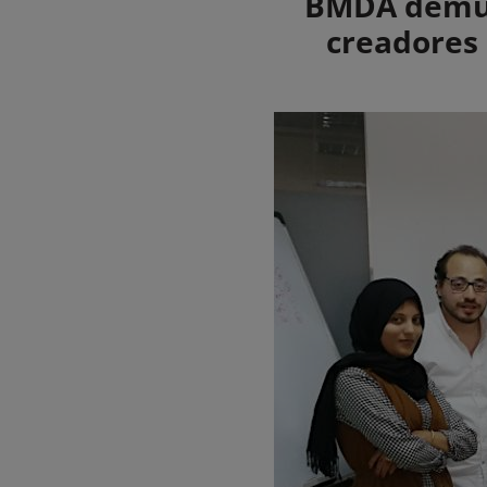
BMDA demue
creadores 