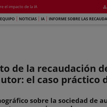
al 2026
e el impacto de la IA
iso de París
EQUIPO
NOTICIAS
IA
INFORME SOBRE LAS RECAUD
re las Recaudaciones Mundiales de 2025
al 2026
e el impacto de la IA
iso de París
to de la recaudación de
utor: el caso práctico
ográfico sobre la sociedad de a