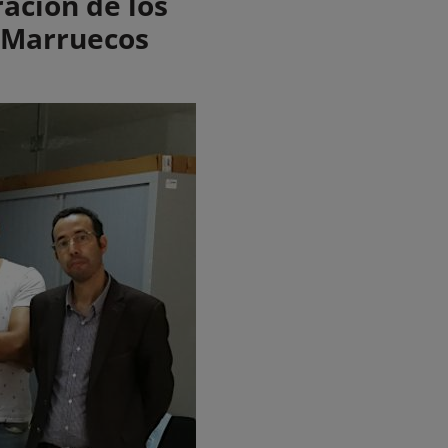
ción de los
n Marruecos