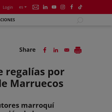
es
Login
ACIONES
Share
 regalías por
 de Marruecos
utores marroquí