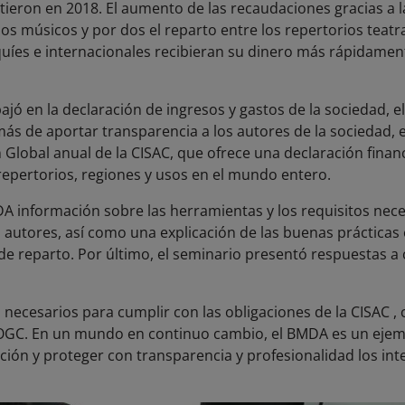
ieron en 2018. El aumento de las recaudaciones gracias a la
os músicos y por dos el reparto entre los repertorios teatra
íes e internacionales recibieran su dinero más rápidament
ajó en la declaración de ingresos y gastos de la sociedad, 
ás de aportar transparencia a los autores de la sociedad,
Global anual de la CISAC, que ofrece una declaración financ
repertorios, regiones y usos en el mundo entero.
A información sobre las herramientas y los requisitos necesa
 autores, así como una explicación de las buenas prácticas e
de reparto. Por último, el seminario presentó respuestas a 
necesarios para cumplir con las obligaciones de la CISAC , c
s OGC. En un mundo en continuo cambio, el BMDA es un ejem
ción y proteger con transparencia y profesionalidad los int