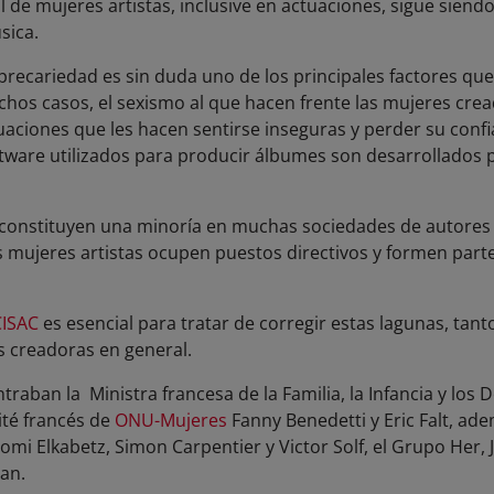
al de mujeres artistas, inclusive en actuaciones, sigue sien
sica.
recariedad es sin duda uno de los principales factores que
chos casos, el sexismo al que hacen frente las mujeres cre
uaciones que les hacen sentirse inseguras y perder su conf
software utilizados para producir álbumes son desarrollad
 constituyen una minoría en muchas sociedades de autores
s mujeres artistas ocupen puestos directivos y formen part
ISAC
es esencial para tratar de corregir estas lagunas, tant
s creadoras en general.
traban la Ministra francesa de la Familia, la Infancia y los
ité francés de
ONU-Mujeres
Fanny Benedetti y Eric Falt, ad
mi Elkabetz, Simon Carpentier y Victor Solf, el Grupo Her
ian.