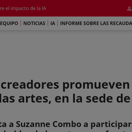
al 2026
e el impacto de la IA
iso de París
EQUIPO
NOTICIAS
IA
INFORME SOBRE LAS RECAUD
re las Recaudaciones Mundiales de 2025
al 2026
e el impacto de la IA
iso de París
s creadores promueven 
las artes, en la sede d
ita a Suzanne Combo a participa