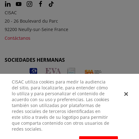
CISAC
20 - 26 Boulevard du Parc
92200 Neully-sur-Seine France
Contáctanos
SOCIEDADES HERMANAS
CISAC utiliza cookies para medir la audiencia
del sitio, para localizarle, para entender cómo
lo utiliza y para personalizar el contenido de
acuerdo con su uso y preferencias. Las cookies
también son utilizadas por plataformas de
redes sociales de terceros identificadas en
AVISO
POLÍTICA DE
CONFIGURACIÓN DE
este sitio a través de su logotipo para permitir
LEGAL
PRIVACIDAD
COOKIES
que comparta contenido con otros usuarios de
redes sociales.
© CISAC 2026 - All rights reserved