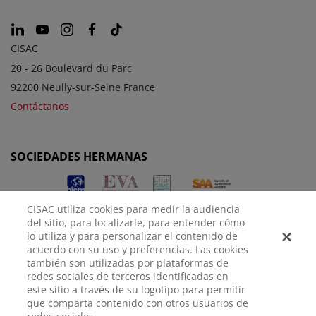
CISAC
20 - 26 Boulevard du Parc
92200 Neully-sur-Seine France
Contáctanos
SOCIEDADES HERMANAS
CISAC utiliza cookies para medir la audiencia
del sitio, para localizarle, para entender cómo
lo utiliza y para personalizar el contenido de
acuerdo con su uso y preferencias. Las cookies
también son utilizadas por plataformas de
redes sociales de terceros identificadas en
AVISO
POLÍTICA DE
CONFIGURACIÓN DE
este sitio a través de su logotipo para permitir
LEGAL
PRIVACIDAD
COOKIES
que comparta contenido con otros usuarios de