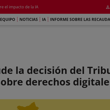
al 2026
e el impacto de la IA
iso de París
EQUIPO
NOTICIAS
IA
INFORME SOBRE LAS RECAUD
re las Recaudaciones Mundiales de 2025
al 2026
e el impacto de la IA
iso de París
de la decisión del Tribu
sobre derechos digitale