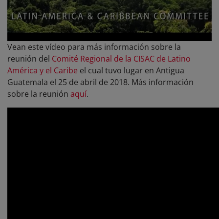
Vean este vídeo para más información sobre la
reunión del
Comité Regional de la CISAC de Latino
América y el Caribe
el cual tuvo lugar en Antigua
Guatemala el 25 de abril de 2018. Más información
sobre la reunión
aquí
.