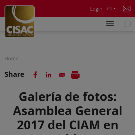
Skip to main content
es
Login
Home
Share
Galería de fotos:
Asamblea General
2017 del CIAM en