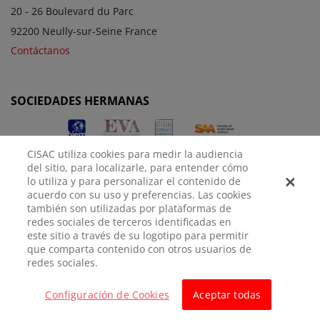
20 - 26 Boulevard du Parc
92200 Neully-sur-Seine France
Contáctanos
SOCIEDADES HERMANAS
CISAC utiliza cookies para medir la audiencia
del sitio, para localizarle, para entender cómo
lo utiliza y para personalizar el contenido de
acuerdo con su uso y preferencias. Las cookies
también son utilizadas por plataformas de
redes sociales de terceros identificadas en
AVISO
POLÍTICA DE
CONFIGURACIÓN DE
este sitio a través de su logotipo para permitir
LEGAL
PRIVACIDAD
COOKIES
que comparta contenido con otros usuarios de
redes sociales.
© CISAC 2026 - All rights reserved
Configuración de Cookies
Aceptar todas