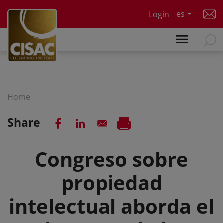
Skip to main content
es
Login
Home
Share
Congreso sobre
propiedad
intelectual aborda el