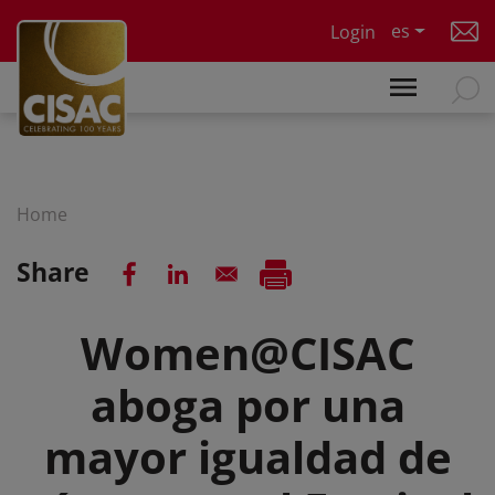
Skip to main content
es
Login
Home
Share
Women@CISAC
aboga por una
mayor igualdad de