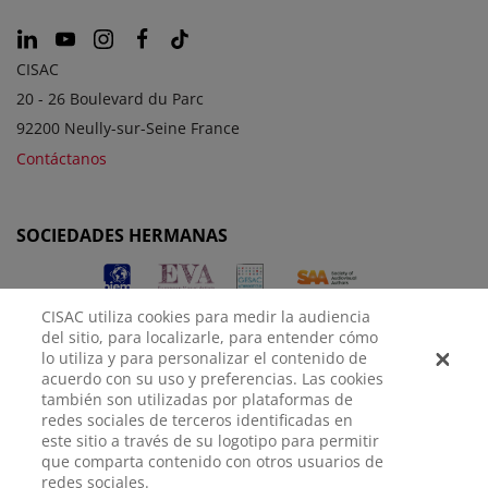
CISAC
20 - 26 Boulevard du Parc
92200 Neully-sur-Seine France
Contáctanos
SOCIEDADES HERMANAS
CISAC utiliza cookies para medir la audiencia
del sitio, para localizarle, para entender cómo
lo utiliza y para personalizar el contenido de
acuerdo con su uso y preferencias. Las cookies
también son utilizadas por plataformas de
redes sociales de terceros identificadas en
AVISO
POLÍTICA DE
CONFIGURACIÓN DE
este sitio a través de su logotipo para permitir
LEGAL
PRIVACIDAD
COOKIES
que comparta contenido con otros usuarios de
redes sociales.