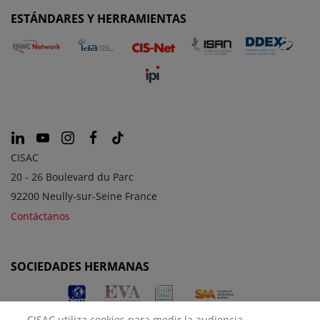
ESTÁNDARES Y HERRAMIENTAS
CISAC
20 - 26 Boulevard du Parc
92200 Neully-sur-Seine France
Contáctanos
SOCIEDADES HERMANAS
CISAC utiliza cookies para medir la audiencia