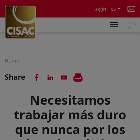
Skip to main content
es
Login
Home
Share
Necesitamos
trabajar más duro
que nunca por los