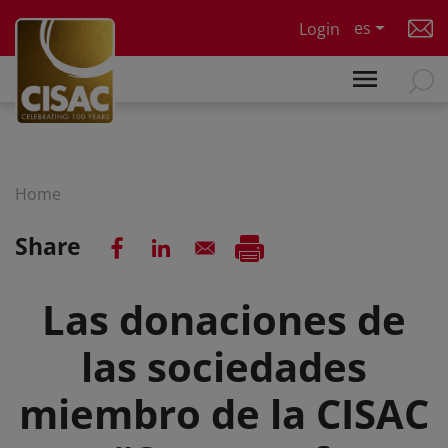
Skip to main content
es
Login
Home
Share
Las donaciones de
las sociedades
miembro de la CISAC