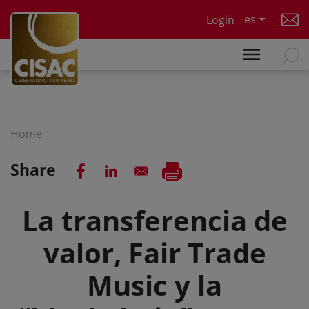
Skip to main content
es
Login
Home
Share
La transferencia de
valor, Fair Trade
Music y la