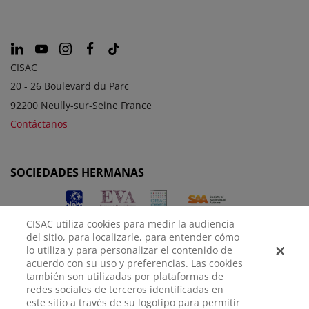
CISAC
20 - 26 Boulevard du Parc
92200 Neully-sur-Seine France
Contáctanos
SOCIEDADES HERMANAS
CISAC utiliza cookies para medir la audiencia
del sitio, para localizarle, para entender cómo
lo utiliza y para personalizar el contenido de
acuerdo con su uso y preferencias. Las cookies
también son utilizadas por plataformas de
redes sociales de terceros identificadas en
AVISO
POLÍTICA DE
CONFIGURACIÓN DE
este sitio a través de su logotipo para permitir