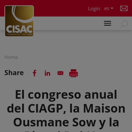
Skip to main content
es
Login
Home
Share
El congreso anual
del CIAGP, la Maison
Ousmane Sow y la