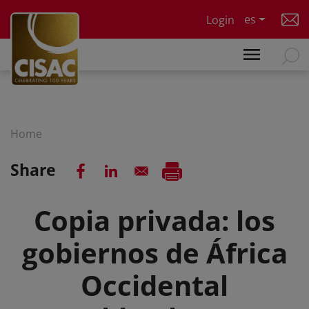
Skip to main content
es
Login
Home
Share
Copia privada: los
gobiernos de África
Occidental