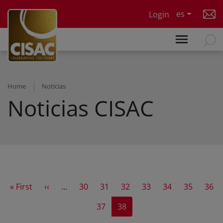
Skip to main content
es
Login
Home
Noticias
Noticias CISAC
First page
Previous page
Page
Page
Page
Page
Page
Page
Page
« First
‹‹
…
30
31
32
33
34
35
36
Page
Current page
37
38