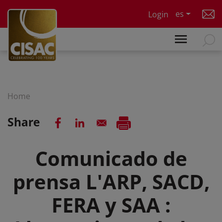
Skip to main content
es
Login
Home
Share
Comunicado de
prensa L'ARP, SACD,
FERA y SAA :