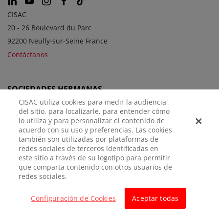
CISAC
20 - 26 Boulevard du Parc
92200 Neully-sur-Seine France
Contáctanos
SOCIEDADES HERMANAS
CISAC utiliza cookies para medir la audiencia
del sitio, para localizarle, para entender cómo
lo utiliza y para personalizar el contenido de
acuerdo con su uso y preferencias. Las cookies
también son utilizadas por plataformas de
redes sociales de terceros identificadas en
este sitio a través de su logotipo para permitir
que comparta contenido con otros usuarios de
AVISO
POLÍTICA DE
CONFIGURACIÓN DE
redes sociales.
LEGAL
PRIVACIDAD
COOKIES
Configuración de Cookies
Aceptar todas
© CISAC 2026 - All rights reserved