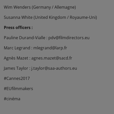
Wim Wenders (Germany / Allemagne)
Susanna White (United Kingdom / Royaume-Uni)
Press officers :
Pauline Durand-Vialle : pdv@filmdirectors.eu
Marc Legrand : mlegrand@larp.fr
Agnès Mazet : agnes.mazet@sacd.fr
James Taylor : j.taylor@saa-authors.eu
#Cannes2017
#EUfilmmakers
#cinéma