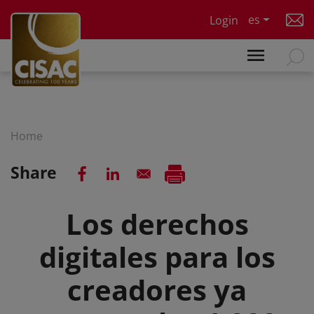
Skip to main content
es
Login
Home
Share
Los derechos
digitales para los
creadores ya