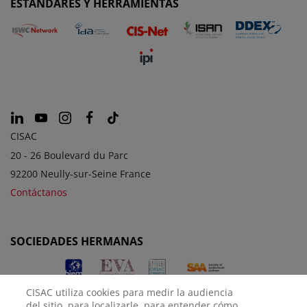
ESTÁNDARES Y HERRAMIENTAS
CISAC
20 - 26 Boulevard du Parc
92200 Neully-sur-Seine France
Contáctanos
SOCIEDADES HERMANAS
CISAC utiliza cookies para medir la audiencia
del sitio, para localizarle, para entender cómo