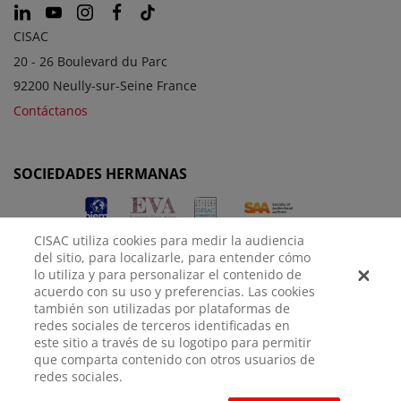
CISAC
20 - 26 Boulevard du Parc
92200 Neully-sur-Seine France
Contáctanos
SOCIEDADES HERMANAS
CISAC utiliza cookies para medir la audiencia
del sitio, para localizarle, para entender cómo
lo utiliza y para personalizar el contenido de
acuerdo con su uso y preferencias. Las cookies
también son utilizadas por plataformas de
redes sociales de terceros identificadas en
AVISO
POLÍTICA DE
CONFIGURACIÓN DE
este sitio a través de su logotipo para permitir
LEGAL
PRIVACIDAD
COOKIES
que comparta contenido con otros usuarios de
redes sociales.
© CISAC 2026 - All rights reserved