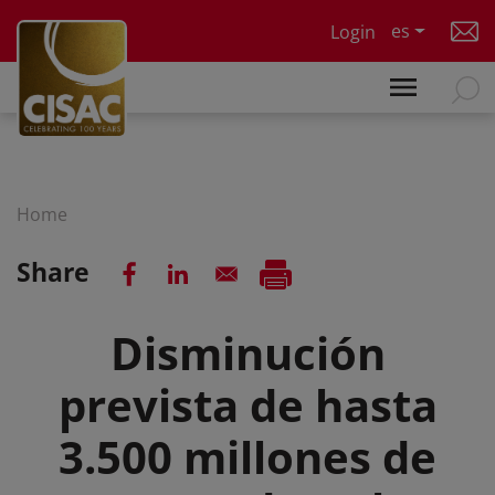
Skip to main content
es
Login
Home
Share
Disminución
prevista de hasta
3.500 millones de